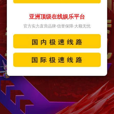
亚洲顶级在线娱乐平台
官方实力直营品牌·信誉保障·大额无忧